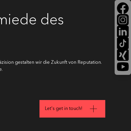
hmiede des
zision gestalten wir die Zukunft von Reputation.
e.
Let's get in touch!