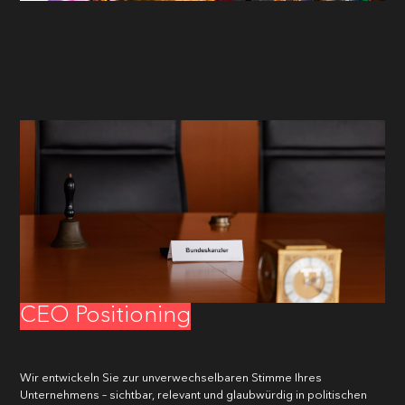
VORNAME
*
CEO Positioning
NACHNAME
*
Wir entwickeln Sie zur unverwechselbaren Stimme Ihres
Unternehmens – sichtbar, relevant und glaubwürdig in politischen