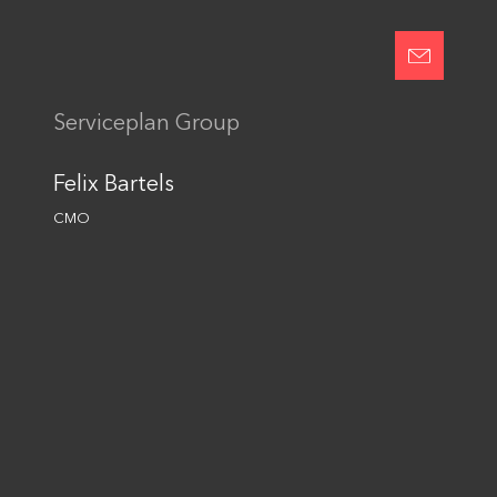
Einwilligung in die
Datennutzung
Senden
Serviceplan Group
This site is protected by reCAPTCHA and the Google
Privacy Policy
and
Terms of Service
apply.
Felix Bartels
CMO
Folge uns