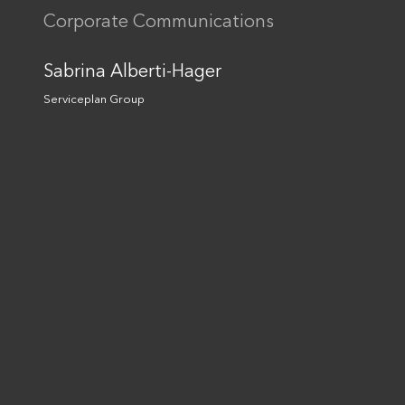
„Kaufhaus des Bundes“
Corporate Communications
Artificial Intelligence
Together we are unlimited
Sabrina Alberti-Hager
Cultural Marketing
Sustainability
Serviceplan Group
Kontakt