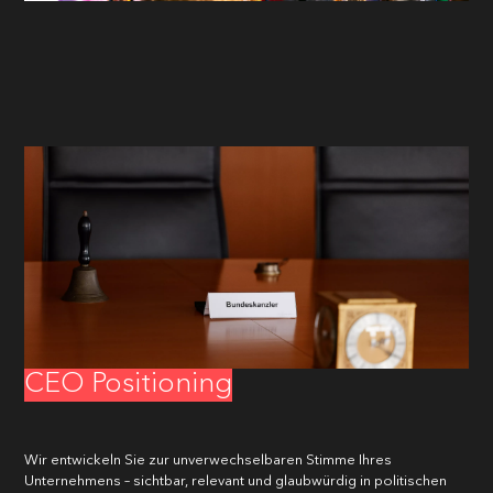
VORNAME
*
CEO Positioning
NACHNAME
*
Wir entwickeln Sie zur unverwechselbaren Stimme Ihres
Unternehmens – sichtbar, relevant und glaubwürdig in politischen