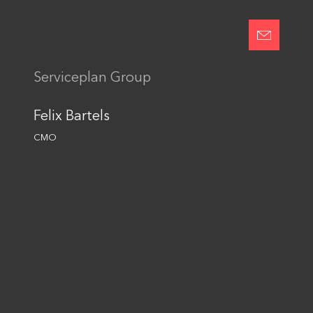
Einwilligung in die
Datennutzung
Senden
Serviceplan Group
This site is protected by reCAPTCHA and the Google
Privacy Policy
and
Terms of Service
apply.
Felix Bartels
CMO
Folge uns