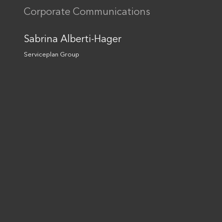
„Kaufhaus des Bundes“
Corporate Communications
Artificial Intelligence
Together we are unlimited
Sabrina Alberti-Hager
Cultural Marketing
Sustainability
Serviceplan Group
Kontakt